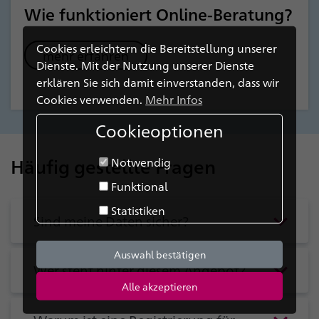
Wie funktioniert Online-Beratung?
Cookies erleichtern die Bereitstellung unserer
mehr erfahren
Dienste. Mit der Nutzung unserer Dienste
erklären Sie sich damit einverstanden, dass wir
Wie funktioniert Online-Beratung?
Cookies verwenden.
Mehr Infos
Cookieoptionen
Häufig gestellte Fragen
Notwendig
Funktional
Statistiken
Sind meine Daten sicher?
Auswahl bestätigen
Wer steht hinter diesem Angebot?
Alle akzeptieren