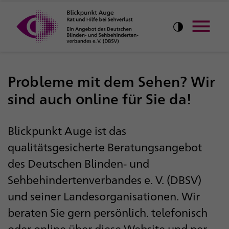
Zu
Zu
Zu
Zu
der
dem
der
dem
Kontrastschal
Hauptnavigation
Inhalt
Meta-
Footer
Navig
der
der
Navigation
der
Webseite
Webseite
der
Webseite
Probleme mit dem Sehen? Wir
Webseite
sind auch online für Sie da!
Blickpunkt Auge ist das
qualitätsgesicherte Beratungsangebot
des Deutschen Blinden- und
Sehbehindertenverbandes e. V. (DBSV)
und seiner Landesorganisationen. Wir
beraten Sie gern persönlich. telefonisch
oder online über diese Website und per